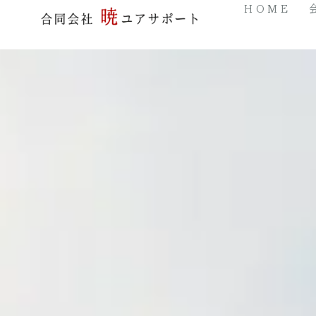
HOME
内
容
を
ス
キ
ッ
プ